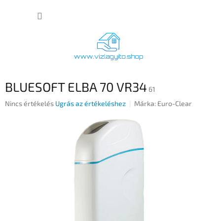
Ugrás
KOSÁR
a
fő
tartalomhoz
BLUESOFT ELBA 70 VR34
61
A
Nincs értékelés
Ugrás az értékeléshez
Márka:
Euro-Clear
termék
átlagos
értékelése
5-
ből
0,0
csillag.