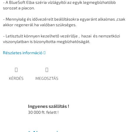
- A BlueSoft Elba széria vízlágyítói az egyik legmegbízhatóbb
sorozat a piacon.
- Mennyiség és idővezérelt beállításokra egyaránt alkalmas ,csak
akkor regenerál ha valóban szükséges.
- Letisztult könnyen kezelhető vezérlője , hazai és nemzetközi
viszonylatban is bizonyította megbízhatóságát.
Részletes információ
KÉRDÉS
MEGOSZTÁS
Ingyenes szállítás !
30 000 ft. felett !