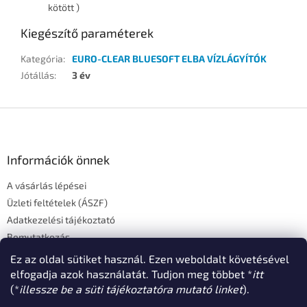
kötött )
Kiegészítő paraméterek
Kategória
:
EURO-CLEAR BLUESOFT ELBA VÍZLÁGYÍTÓK
Jótállás
:
3 év
L
á
b
l
Információk önnek
é
A vásárlás lépései
c
Üzleti feltételek (ÁSZF)
Adatkezelési tájékoztató
Bemutatkozás
Elérhetőségek
Ez az oldal sütiket használ. Ezen weboldalt követésével
elfogadja azok használatát. Tudjon meg többet *
itt
(*
illessze be a süti tájékoztatóra mutató linket
).