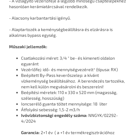
- A vízlágyító vezérlőfeje a legjobb minőségű csaptelepekhez
hasonlóan kerámiatárcsával rendelkezik.
- Alacsony karbantartási igényű.
- Alaptartozék a keménységbeállításra és elzárásra is
alkalmas bypass egység.
Műszaki jellemzők:
Csatlakozási méret: 3/4 " be- és kimeneti oldalon
egyaránt
Vezérlőfej: idő- és mennyiségvezérelt* (típusa: RX)
Beépített By-Pass keverőszelep: a kívánt
vízkeménység beállításához. A berendezés tartozéka,
nem kell külön megvásárolni és beszerelni!
Beépítési méretek: 110 x 330 x 520 mm (magasság,
szélesség, hosszúság)
Ioncserélő gyanta töltet mennyisége: 18 liter
Átfolyási sebesség: 1,5-2 m3/h
Ivóvízbiztonsági engedély száma:
NNGYK/02292-
4/2024
Garancia:
2+1 év ( a +1 év termékregisztrációhoz