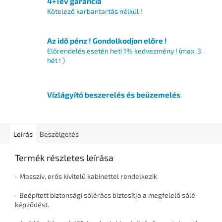
4+1év garancia
Kötelező karbantartás nélkül !
Az idő pénz ! Gondolkodjon előre !
Előrendelés esetén heti 1% kedvezmény ! (max. 3
hét ! )
Vízlágyító beszerelés és beüzemelés
Leírás
Beszélgetés
Termék részletes leírása
- Masszív, erős kivitelű kabinettel rendelkezik
-
Beépített biztonsági sólérács biztosítja a megfelelő sólé
képződést.